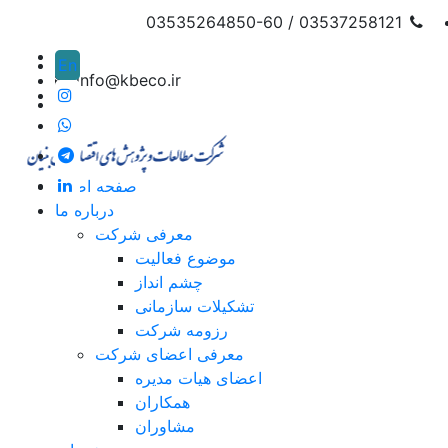
03537258121 / 03535264850-60
En
info@kbeco.ir
صفحه اصلی
درباره ما
معرفی شرکت
موضوع فعالیت
چشم انداز
تشکیلات سازمانی
رزومه شرکت
معرفی اعضای شرکت
اعضای هیات مدیره
همکاران
مشاوران