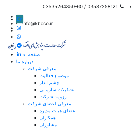
03537258121 / 03535264850-60
En
info@kbeco.ir
صفحه اصلی
درباره ما
معرفی شرکت
موضوع فعالیت
چشم انداز
تشکیلات سازمانی
رزومه شرکت
معرفی اعضای شرکت
اعضای هیات مدیره
همکاران
مشاوران