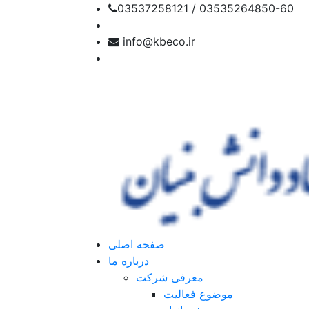
03537258121 / 03535264850-60
info@kbeco.ir
صفحه اصلی
درباره ما
معرفی شرکت
موضوع فعالیت