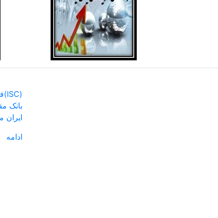
فهرست نشریات اصلی(ISC)
بانک مق
ایران م
ادامه