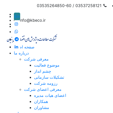
03537258121 / 03535264850-60
En
info@kbeco.ir
صفحه اصلی
درباره ما
معرفی شرکت
موضوع فعالیت
چشم انداز
تشکیلات سازمانی
رزومه شرکت
معرفی اعضای شرکت
اعضای هیات مدیره
همکاران
مشاوران