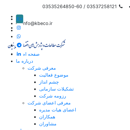
03537258121 / 03535264850-60
En
info@kbeco.ir
صفحه اصلی
درباره ما
معرفی شرکت
موضوع فعالیت
چشم انداز
تشکیلات سازمانی
رزومه شرکت
معرفی اعضای شرکت
اعضای هیات مدیره
همکاران
مشاوران