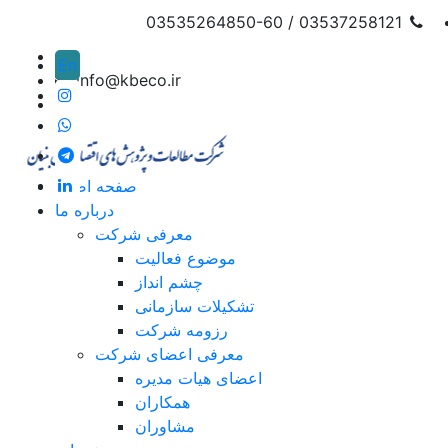
03537258121 / 03535264850-60
En
info@kbeco.ir
صفحه اصلی
درباره ما
معرفی شرکت
موضوع فعالیت
چشم انداز
تشکیلات سازمانی
رزومه شرکت
معرفی اعضای شرکت
اعضای هیات مدیره
همکاران
مشاوران